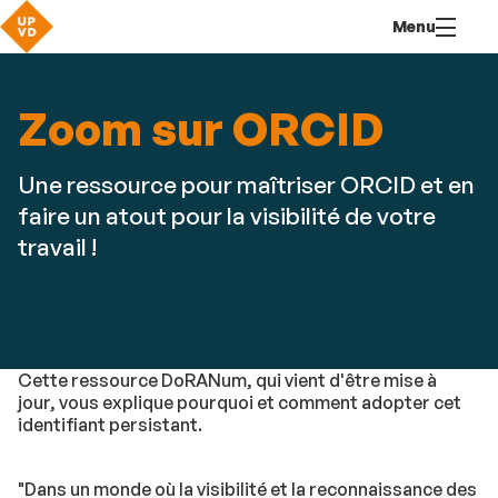
Aller
Navigation
Accès
Connexion
Menu
au
directs
contenu
Zoom sur ORCID
Une ressource pour maîtriser ORCID et en
faire un atout pour la visibilité de votre
travail !
Cette ressource DoRANum, qui vient d'être mise à
jour, vous explique pourquoi et comment adopter cet
identifiant persistant.
"Dans un monde où la visibilité et la reconnaissance des