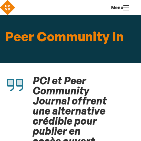
Aller
Navigation
Accès
Connexion
Menu
au
directs
contenu
Peer Community In
PCI et
Peer
Community
Journal
offrent
une alternative
crédible pour
publier en